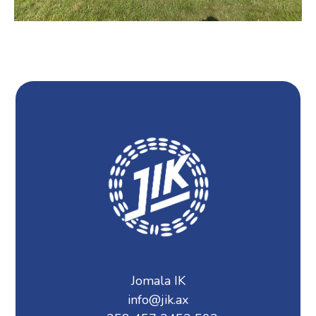
Jomala IK
info@jik.ax