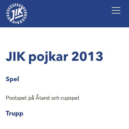
Hoppa
till
Meny
huvudinnehåll
JIK pojkar 2013
Spel
Poolspel på Åland och cupspel
Trupp